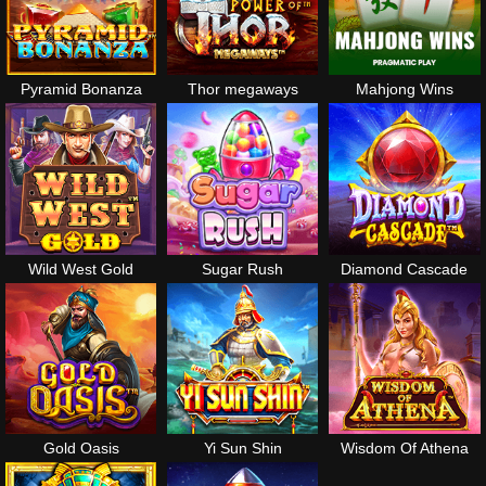
Pyramid Bonanza
Thor megaways
Mahjong Wins
Wild West Gold
Sugar Rush
Diamond Cascade
Gold Oasis
Yi Sun Shin
Wisdom Of Athena