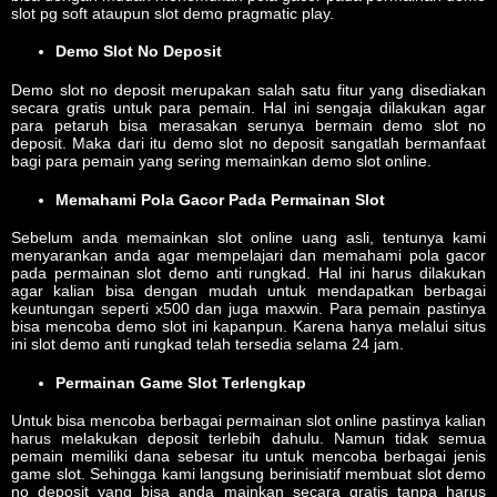
slot pg soft ataupun slot demo pragmatic play.
Demo Slot No Deposit
Demo slot no deposit merupakan salah satu fitur yang disediakan
secara gratis untuk para pemain. Hal ini sengaja dilakukan agar
para petaruh bisa merasakan serunya bermain demo slot no
deposit. Maka dari itu demo slot no deposit sangatlah bermanfaat
bagi para pemain yang sering memainkan demo slot online.
Memahami Pola Gacor Pada Permainan Slot
Sebelum anda memainkan slot online uang asli, tentunya kami
menyarankan anda agar mempelajari dan memahami pola gacor
pada permainan slot demo anti rungkad. Hal ini harus dilakukan
agar kalian bisa dengan mudah untuk mendapatkan berbagai
keuntungan seperti x500 dan juga maxwin. Para pemain pastinya
bisa mencoba demo slot ini kapanpun. Karena hanya melalui situs
ini slot demo anti rungkad telah tersedia selama 24 jam.
Permainan Game Slot Terlengkap
Untuk bisa mencoba berbagai permainan slot online pastinya kalian
harus melakukan deposit terlebih dahulu. Namun tidak semua
pemain memiliki dana sebesar itu untuk mencoba berbagai jenis
game slot. Sehingga kami langsung berinisiatif membuat slot demo
no deposit yang bisa anda mainkan secara gratis tanpa harus