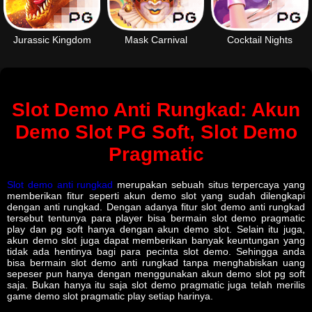
Jurassic Kingdom
Mask Carnival
Cocktail Nights
Slot Demo Anti Rungkad: Akun
Demo Slot PG Soft, Slot Demo
Pragmatic
Slot demo anti rungkad
merupakan sebuah situs terpercaya yang
memberikan fitur seperti akun demo slot yang sudah dilengkapi
dengan anti rungkad. Dengan adanya fitur slot demo anti rungkad
tersebut tentunya para player bisa bermain slot demo pragmatic
play dan pg soft hanya dengan akun demo slot. Selain itu juga,
akun demo slot juga dapat memberikan banyak keuntungan yang
tidak ada hentinya bagi para pecinta slot demo. Sehingga anda
bisa bermain slot demo anti rungkad tanpa menghabiskan uang
sepeser pun hanya dengan menggunakan akun demo slot pg soft
saja. Bukan hanya itu saja slot demo pragmatic juga telah merilis
game demo slot pragmatic play setiap harinya.